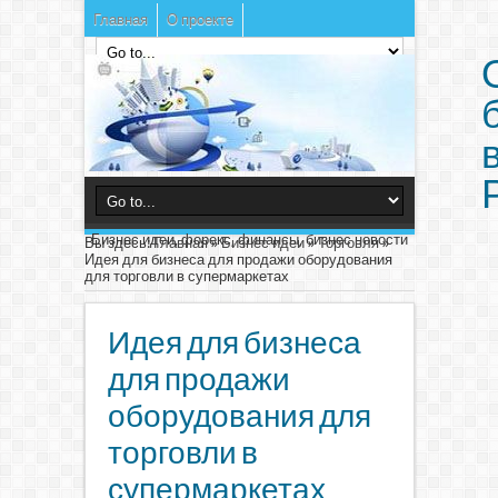
Главная
О проекте
Бизнес идеи, форекс, финансы, бизнес новости
Вы здесь:
Главная
»
Бизнес идеи
»
Торговля
»
Идея для бизнеса для продажи оборудования
для торговли в супермаркетах
Идея для бизнеса
для продажи
оборудования для
торговли в
супермаркетах