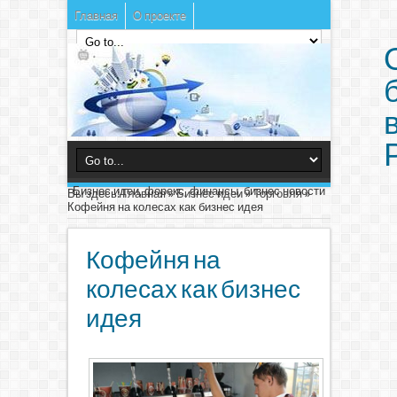
Главная
О проекте
Бизнес идеи, форекс, финансы, бизнес новости
Вы здесь:
Главная
»
Бизнес идеи
»
Торговля
»
Кофейня на колесах как бизнес идея
Кофейня на
колесах как бизнес
идея