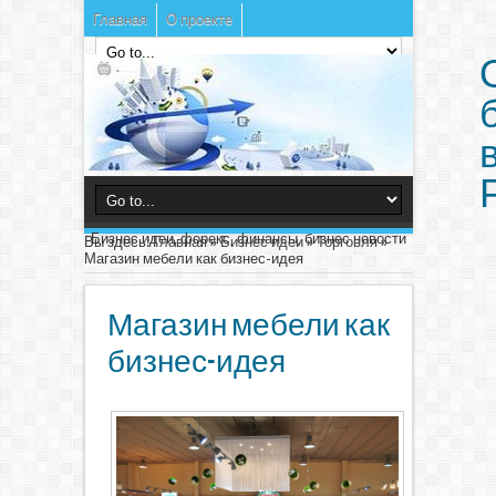
Главная
О проекте
Бизнес идеи, форекс, финансы, бизнес новости
Вы здесь:
Главная
»
Бизнес идеи
»
Торговля
»
Магазин мебели как бизнес-идея
Магазин мебели как
бизнес-идея