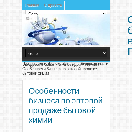
Главная
О проекте
Бизнес идеи, форекс, финансы, бизнес новости
Вы здесь:
Главная
»
Бизнес идеи
»
Торговля
»
Особенности бизнеса по оптовой продаже
бытовой химии
Особенности
бизнеса по оптовой
продаже бытовой
химии