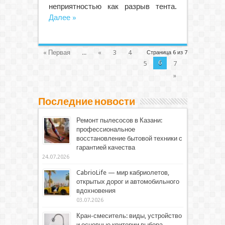
неприятностью как разрыв тента.
Далее »
« Первая
...
«
3
4
Страница 6 из 7
6
5
7
»
Последние новости
Ремонт пылесосов в Казани:
профессиональное
восстановление бытовой техники с
гарантией качества
24.07.2026
CabrioLife — мир кабриолетов,
открытых дорог и автомобильного
вдохновения
03.07.2026
Кран-смеситель: виды, устройство
и основные критерии выбора