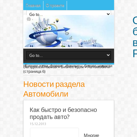
Главная
О проекте
Бизнес идеи, форекс, финансы, бизнес новости
Вы здесь:
Главная
»
Бизнес идеи
»
Автомобили
(страница 6)
Новости раздела
Автомобили
Как быстро и безопасно
продать авто?
15.12.2013
Многие