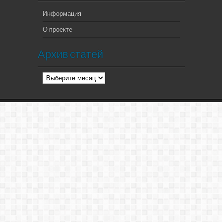
Информация
О проекте
Архив статей
Архив
статей