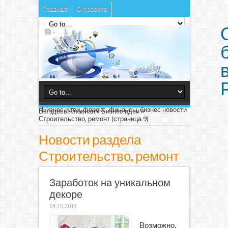
Главная
О проекте
Бизнес идеи, форекс, финансы, бизнес новости
Вы здесь:
Главная
»
Бизнес идеи
»
Строительство, ремонт
(страница 9)
Новости раздела
Строительство, ремонт
Заработок на уникальном
декоре
04.10.2013
Возможно,