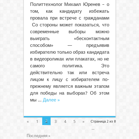
Политтехнолог Михаил Юренев – о
том, как кандидату избежать
провала при встрече с гражданами
Со стороны может показаться, что
современные выборы можно
выиграть «бесконтактным
способом» — предъявив
избирателю только образ кандидата
в видеороликах или плакатах, но не
самого политика. Это
действительно так или встреча
лицом к лицу с избирателем по-
прежнему является важным этапом
для победы на выборах? Об этом
мы ...
Далее »
2
«
1
3
4
5
»
Страница 2 из 8
...
Последняя »