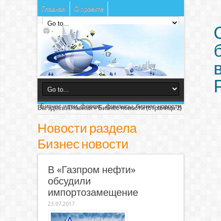
Главная
О проекте
Бизнес идеи, форекс, финансы, бизнес новости
Вы здесь:
Главная
»
Бизнес новости
(страница 2)
Новости раздела
Бизнес новости
В «Газпром нефти»
обсудили
импортозамещение
23.07.2017