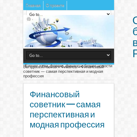
Главная
О проекте
Бизнес идеи, форекс, финансы, бизнес новости
Вы здесь:
Главная
»
Финансы
»
Финансовый
советник — самая перспективная и модная
профессия
Финансовый
советник — самая
перспективная и
модная профессия