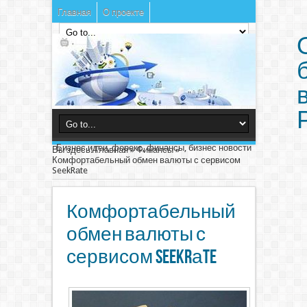
Главная
О проекте
Бизнес идеи, форекс, финансы, бизнес новости
Вы здесь:
Главная
»
Финансы
»
Комфортабельный обмен валюты с сервисом
SeekRаte
Комфортабельный
обмен валюты с
сервисом SeekRаte