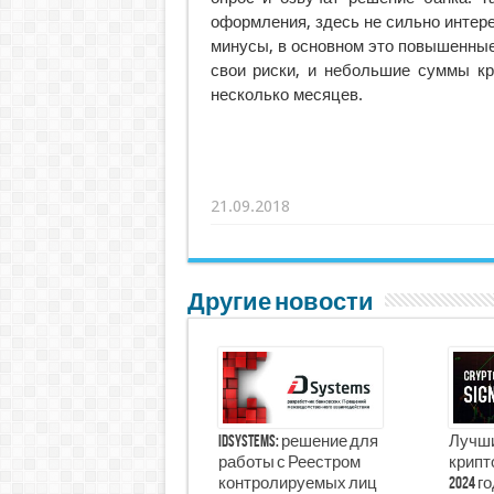
оформления, здесь не сильно интере
минусы, в основном это повышенные 
свои риски, и небольшие суммы кр
несколько месяцев.
21.09.2018
Другие новости
iDSystems: решение для
Лучши
работы с Реестром
крипто
контролируемых лиц
2024 г