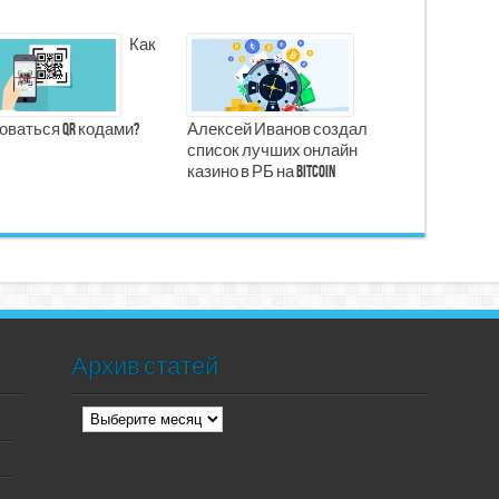
Как
оваться qr кодами?
Алексей Иванов создал
список лучших онлайн
казино в РБ на Bitcoin
Архив статей
Архив
статей