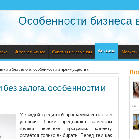
Особенности бизнеса 
Финансы
рекс
Интернет бизнес
Советы бизнесменам
Маркетин
ыми и без залога: особенности и преимущества
По
 без залога: особенности и
24.0
У каждой кредитной программы есть свои
условия, банки предлагают клиентам
целый перечень программ, клиенту
остаётся только выбирать. Перед тем как