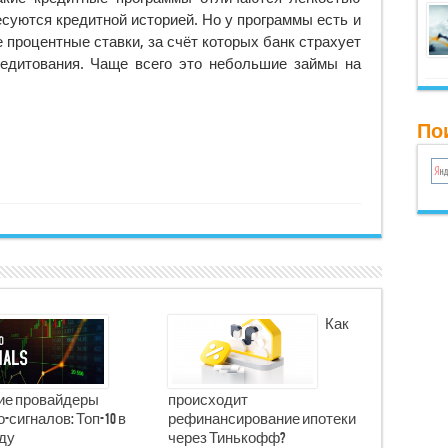
суются кредитной историей. Но у программы есть и
процентные ставки, за счёт которых банк страхует
едитования. Чаще всего это небольшие займы на
Пои
Как
е провайдеры
происходит
-сигналов: Топ-10 в
рефинансирование ипотеки
оду
через Тинькофф?