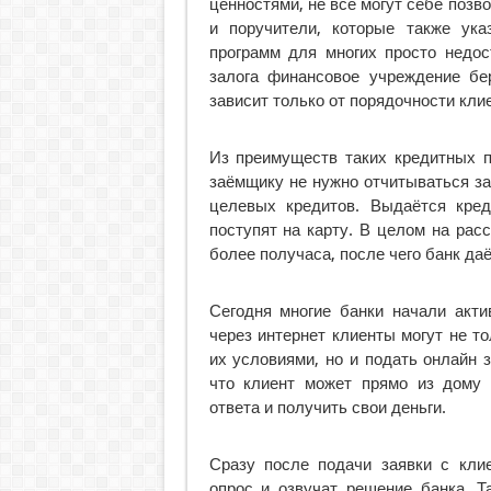
ценностями, не все могут себе позв
и поручители, которые также ука
программ для многих просто недос
залога финансовое учреждение бе
зависит только от порядочности кли
Из преимуществ таких кредитных п
заёмщику не нужно отчитываться за
целевых кредитов. Выдаётся кред
поступят на карту. В целом на рас
более получаса, после чего банк даё
Сегодня многие банки начали акти
через интернет клиенты могут не т
их условиями, но и подать онлайн 
что клиент может прямо из дому 
ответа и получить свои деньги.
Сразу после подачи заявки с кли
опрос и озвучат решение банка. Т