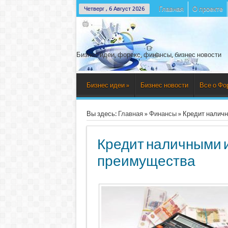
Главная
О проекте
Четверг , 6 Август 2026
Бизнес идеи, форекс, финансы, бизнес новости
Бизнес идеи
»
Бизнес новости
Все о Фо
Вы здесь:
Главная
»
Финансы
»
Кредит наличн
Кредит наличными и
преимущества