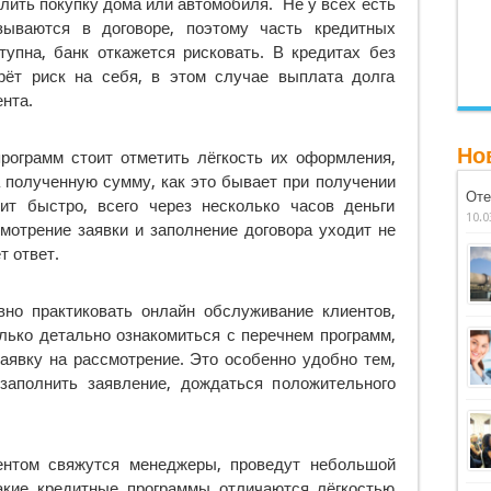
олить покупку дома или автомобиля. Не у всех есть
зываются в договоре, поэтому часть кредитных
тупна, банк откажется рисковать. В кредитах без
рёт риск на себя, в этом случае выплата долга
ента.
Но
рограмм стоит отметить лёгкость их оформления,
 полученную сумму, как это бывает при получении
Оте
ит быстро, всего через несколько часов деньги
10.0
смотрение заявки и заполнение договора уходит не
т ответ.
вно практиковать онлайн обслуживание клиентов,
олько детально ознакомиться с перечнем программ,
заявку на рассмотрение. Это особенно удобно тем,
заполнить заявление, дождаться положительного
ентом свяжутся менеджеры, проведут небольшой
акие кредитные программы отличаются лёгкостью