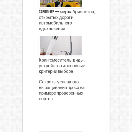
CabrioLife — мир кабриолетов,
открытых дорог и
автомобильного
вдохновения
Кран-смеситель: виды,
устройство и основные
критерии выбора
Секреты успешного
выращивания проса на
примере проверенных
сортов