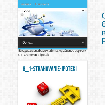
Главная
О проекте
Бизнес идеи, форекс, финансы, бизнес новости
Вы здесь:
Главная
»
Стоит ли брать ипотеку?
»
8_1-strahovanie-ipoteki
8_1-strahovanie-ipoteki