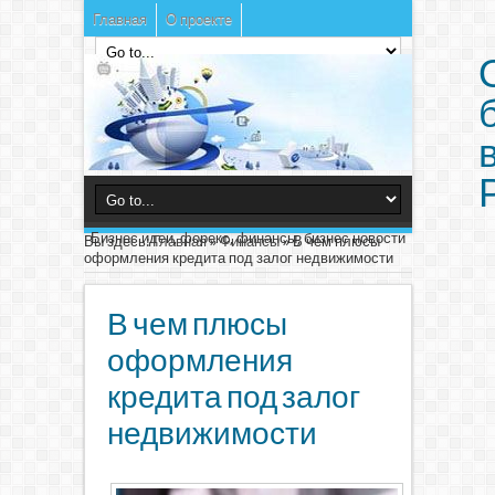
Главная
О проекте
Бизнес идеи, форекс, финансы, бизнес новости
Вы здесь:
Главная
»
Финансы
»
В чем плюсы
оформления кредита под залог недвижимости
В чем плюсы
оформления
кредита под залог
недвижимости