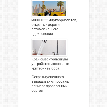
CabrioLife — мир кабриолетов,
открытых дорог и
автомобильного
вдохновения
Кран-смеситель: виды,
устройство и основные
критерии выбора
Секреты успешного
выращивания проса на
примере проверенных
сортов