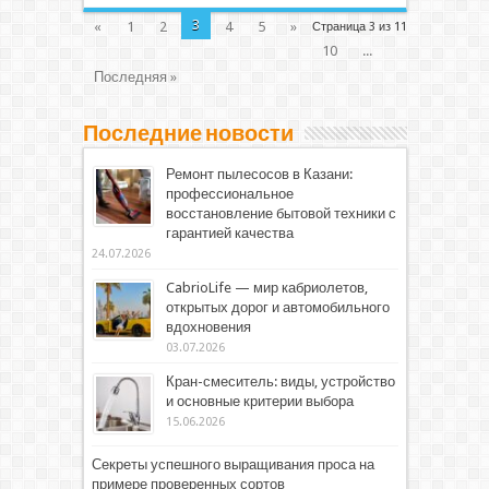
3
«
1
2
4
5
»
Страница 3 из 11
10
...
Последняя »
Последние новости
Ремонт пылесосов в Казани:
профессиональное
восстановление бытовой техники с
гарантией качества
24.07.2026
CabrioLife — мир кабриолетов,
открытых дорог и автомобильного
вдохновения
03.07.2026
Кран-смеситель: виды, устройство
и основные критерии выбора
15.06.2026
Секреты успешного выращивания проса на
примере проверенных сортов