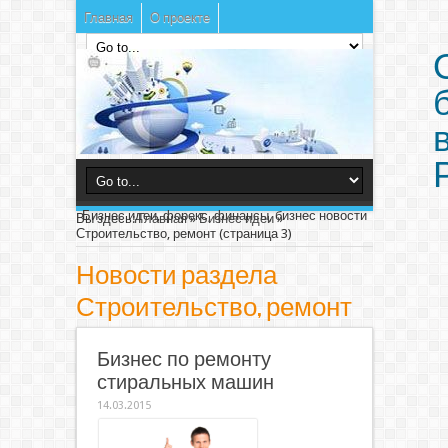
Главная
О проекте
Бизнес идеи, форекс, финансы, бизнес новости
Вы здесь:
Главная
»
Бизнес идеи
»
Строительство, ремонт
(страница 3)
Новости раздела
Строительство, ремонт
Бизнес по ремонту
стиральных машин
14.03.2015