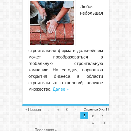
Любая
небольшая
строительная фирма в дальнейшем
может преобразоваться в
глобальную строительную
кампанию. На сегодня, вариантов
открытия бизнеса в области
строительных технологий, великое
множество.
Далее »
« Первая
...
«
3
4
Страница 5 из 11
5
6
7
»
10
...
Последняя »