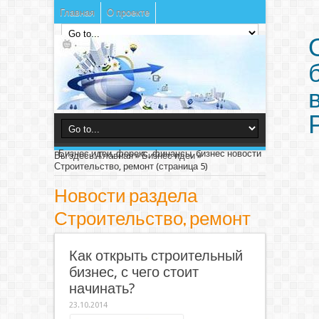
Главная
О проекте
Бизнес идеи, форекс, финансы, бизнес новости
Вы здесь:
Главная
»
Бизнес идеи
»
Строительство, ремонт
(страница 5)
Новости раздела
Строительство, ремонт
Как открыть строительный
бизнес, с чего стоит
начинать?
23.10.2014