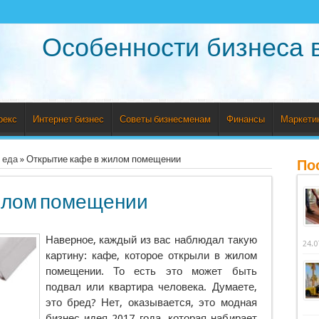
Особенности бизнеса 
рекс
Интернет бизнес
Советы бизнесменам
Финансы
Маркети
 еда
»
Открытие кафе в жилом помещении
По
илом помещении
Наверное, каждый из вас наблюдал такую
24.0
картину: кафе, которое открыли в жилом
помещении. То есть это может быть
подвал или квартира человека. Думаете,
это бред? Нет, оказывается, это модная
бизнес идея 2017 года, которая набирает