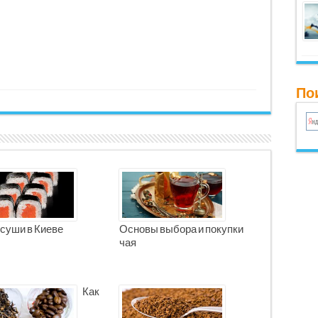
Пои
 суши в Киеве
Основы выбора и покупки
чая
Как