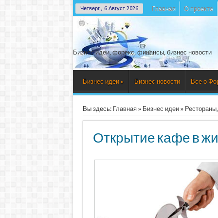
Главная
О проекте
Четверг , 6 Август 2026
Бизнес идеи, форекс, финансы, бизнес новости
Бизнес идеи
»
Бизнес новости
Все о Фо
Вы здесь:
Главная
»
Бизнес идеи
»
Рестораны,
Открытие кафе в ж